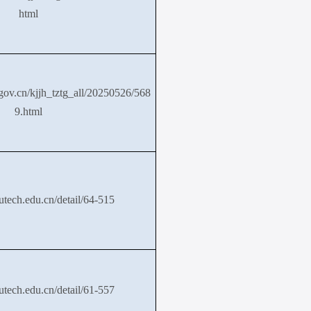
html
.gov.cn/kjjh_tztg_all/20250526/568
9.html
utech.edu.cn/detail/64-515
utech.edu.cn/detail/61-557