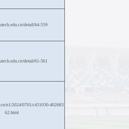
utech.edu.cn/detail/64-559
utech.edu.cn/detail/61-561
v.cn/n1/2024/0701/c431030-402683
62.html