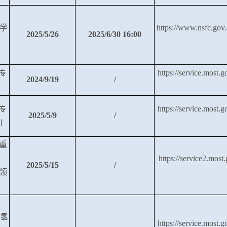
C学
https://www.nsfc.gov.
2025/5/26
2025/6/30 16:00
https://service.most.
专
2024/9/19
/
https://service.most.
专
2025/5/9
/
引
重
https://service2.most
2025/5/15
/
领
“氢
https://service.most.