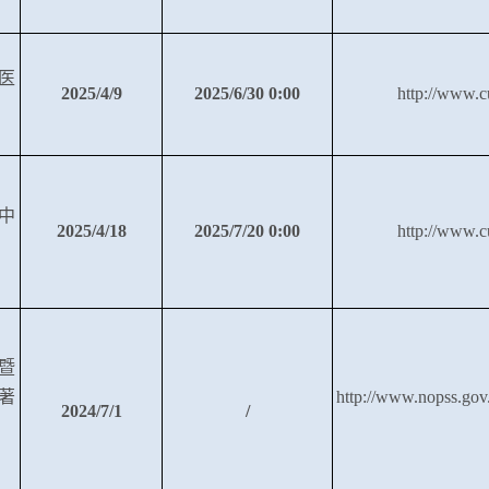
医
2025/4/9
2025/6/30 0:00
http://www.c
中
2025/4/18
2025/7/20 0:00
http://www.c
暨
著
http://www.nopss.go
2024/7/1
/