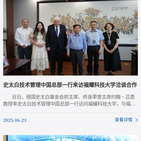
员会主席菲莱普·...
史太白技术管理中国总部一行来访福耀科技大学洽谈合作
近日，德国史太白基金会前主席、终身荣誉主席约翰・吕恩
教授率史太白技术管理中国总部一行访问福耀科技大学，与福耀
科技大学理事会理事长曹德旺、福耀科技大学常务副校长徐飞等
校方人员洽谈合作交流事宜，双方在国际交流、技术转移、人才
2025.06.23
查看详情
培养等领域达成合作共识。 曹德旺理事长对史太白团队的到
访表示热烈欢迎。他指出，福耀科技大学高度重视科研成果转化
与学生动手能力培养。"史太白以企业需求为导向、坚持市场化的