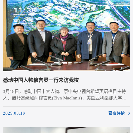
运营模式，...
感动中国人物穆言灵一行来访我校
3月18日，感动中国十大人物、原中央电视台希望英语栏目主持
人、鼓岭高级顾问穆言灵(Elyn MacInnis)，美国亚利桑那大学中
国及东亚事务副校长、法学院实务教授王永刚，福州市鼓岭旅游
度假区管委会调研员江敬挺一行访问我校。副校长徐飞会见来
2025.03.18
查看详情
宾，学校办公室、国际合作与交流处及闽江学院有关负责同志陪
同会见并参加工作会谈。徐飞副校长对穆言灵女士一行的来访表
示热烈欢迎。在认真聆听了穆言灵女士有关“和平与爱”的中美民